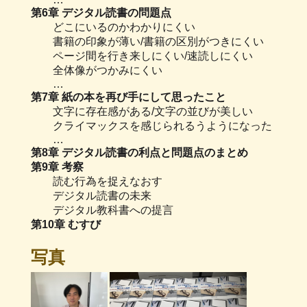
第6章 デジタル読書の問題点
どこにいるのかわかりにくい
書籍の印象が薄い/書籍の区別がつきにくい
ページ間を行き来しにくい/速読しにくい
全体像がつかみにくい
…
第7章 紙の本を再び手にして思ったこと
文字に存在感がある/文字の並びが美しい
クライマックスを感じられるうようになった
…
第8章 デジタル読書の利点と問題点のまとめ
第9章 考察
読む行為を捉えなおす
デジタル読書の未来
デジタル教科書への提言
第10章 むすび
写真