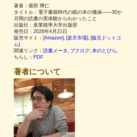
著者：柴田 博仁
タイトル：電子書籍時代の紙の本の価値――30か
月間の読書の実体験からわかったこと
出版社：産業能率大学出版部
発売日：2026年4月21日
販売サイト：[
Amazon
], [
楽天市場
], [
版元ドットコ
ム
]
関連リンク：
読書メータ
,
ブクログ
,
本のとびら
,
ちらし：
PDF
著者について