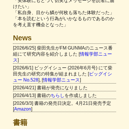
「実体験にもとづく切実なメッセージを読者に届
けたい」
「私自身、目から鱗が何枚も落ちた体験だった」
「本を読むという行為がいかなるものであるのか
を考え直す機会となった」
News
[2026/6/25] 柴田先生がFM GUNMAのニュース番
組にて研究内容を紹介しました [
情報学部ニュー
ス
]
[2026/6/1] ビッグイシュー (2026年6月号) にて柴
田先生の研究の特集が組まれました [
ビッグイシ
ュー No.528
], [
情報学部ニュース
]
[2026/4/21] 書籍が発売になりました
[2026/4/13] 書籍の
ちらし
を作成しました
[2026/3/3] 書籍の発売日決定。4月21日発売予定
[
Amazon
]
書籍